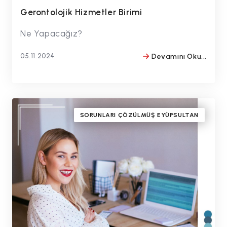
Gerontolojik Hizmetler Birimi
Ne Yapacağız?
05.11.2024
Devamını Oku...
BY
#drmithatbulentozmen
SORUNLARI ÇÖZÜLMÜŞ EYÜPSULTAN