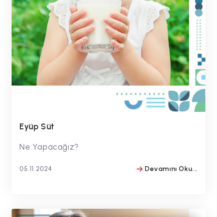
Eyüp Süt
Ne Yapacağız?
05.11.2024
Devamını Oku...
BY
#drmithatbulentozmen