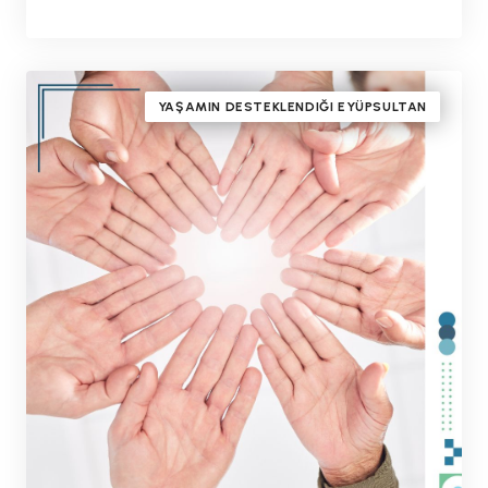
BY
#drmithatbulentozmen
YAŞAMIN DESTEKLENDIĞI EYÜPSULTAN